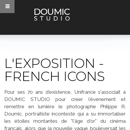
Aller au contenu principal
L'EXPOSITION -
Vous êtes ici
FRENCH ICONS
Pour ses 70 ans d'existence, Unifrance s'associait à
DOUMIC STUDIO pour créer l'événement et
remettre en lumière le photographe Philippe R.
Doumic, portraitiste incontesté qui a su immortaliser
les étoiles montantes de "l'âge d'or" du cinéma
français, alors que la nouvelle vague bouleversait les